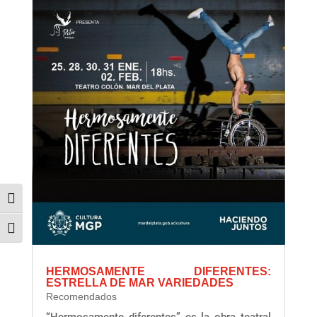
Alternar alto contraste
Alternar tamaño de letra
HERMOSAMENTE DIFERENTES:
ESTRELLA DE MAR VARIEDADES
Recomendados