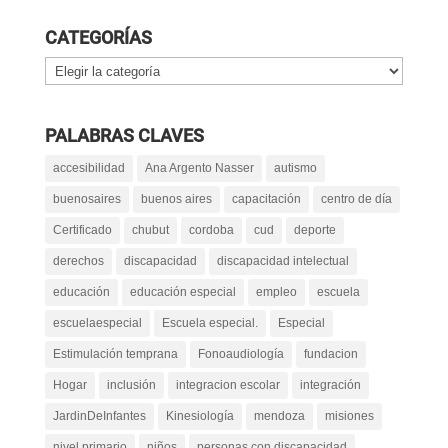
CATEGORÍAS
Categorías
PALABRAS CLAVES
accesibilidad
Ana Argento Nasser
autismo
buenosaires
buenos aires
capacitación
centro de día
Certificado
chubut
cordoba
cud
deporte
derechos
discapacidad
discapacidad intelectual
educación
educación especial
empleo
escuela
escuelaespecial
Escuela especial.
Especial
Estimulación temprana
Fonoaudiología
fundacion
Hogar
inclusión
integracion escolar
integración
JardinDeInfantes
Kinesiología
mendoza
misiones
nivel primario
niños
personas con discapacidad