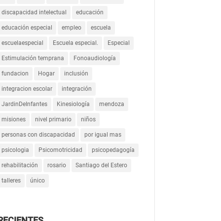
discapacidad intelectual
educación
educación especial
empleo
escuela
escuelaespecial
Escuela especial.
Especial
Estimulación temprana
Fonoaudiología
fundacion
Hogar
inclusión
integracion escolar
integración
JardinDeInfantes
Kinesiología
mendoza
misiones
nivel primario
niños
personas con discapacidad
por igual mas
psicologia
Psicomotricidad
psicopedagogía
rehabilitación
rosario
Santiago del Estero
talleres
único
RECIENTES