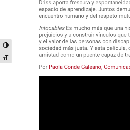
Driss aporta frescura y espontaneidad
espacio de aprendizaje. Juntos demue
encuentro humano y del respeto mut
Intocables
Es mucho más que una hist
prejuicios y a construir vínculos que
y el valor de las personas con disca
Alternar alto contraste
sociedad más justa. Y esta película, cá
amistad como un puente capaz de tr
Alternar tamaño de letra
Por
Paola Conde Galeano, Comunica