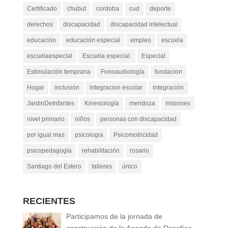
Certificado
chubut
cordoba
cud
deporte
derechos
discapacidad
discapacidad intelectual
educación
educación especial
empleo
escuela
escuelaespecial
Escuela especial.
Especial
Estimulación temprana
Fonoaudiología
fundacion
Hogar
inclusión
integracion escolar
integración
JardinDeInfantes
Kinesiología
mendoza
misiones
nivel primario
niños
personas con discapacidad
por igual mas
psicologia
Psicomotricidad
psicopedagogía
rehabilitación
rosario
Santiago del Estero
talleres
único
RECIENTES
Participamos de la jornada de
construcción de la Agenda de Desafíos