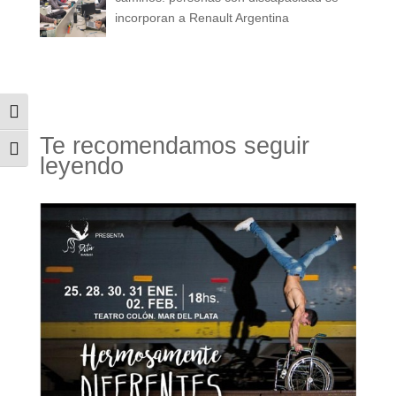
incorporan a Renault Argentina
Alternar alto contraste
Te recomendamos seguir
Alternar tamaño de letra
leyendo