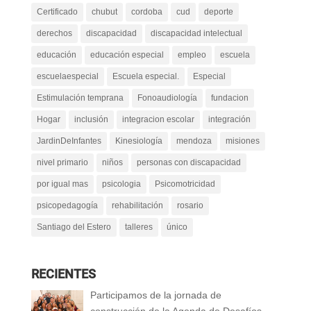
Certificado
chubut
cordoba
cud
deporte
derechos
discapacidad
discapacidad intelectual
educación
educación especial
empleo
escuela
escuelaespecial
Escuela especial.
Especial
Estimulación temprana
Fonoaudiología
fundacion
Hogar
inclusión
integracion escolar
integración
JardinDeInfantes
Kinesiología
mendoza
misiones
nivel primario
niños
personas con discapacidad
por igual mas
psicologia
Psicomotricidad
psicopedagogía
rehabilitación
rosario
Santiago del Estero
talleres
único
RECIENTES
Participamos de la jornada de
construcción de la Agenda de Desafíos