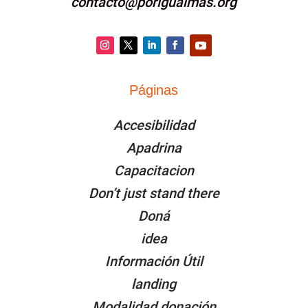
contacto@porigualmas.org
Instagram
Twitter
LinkedIn
Facebook
YouTube
Páginas
PÁGINAS
Accesibilidad
Apadrina
Capacitacion
Don’t just stand there
Doná
idea
Información Útil
landing
Modalidad donación