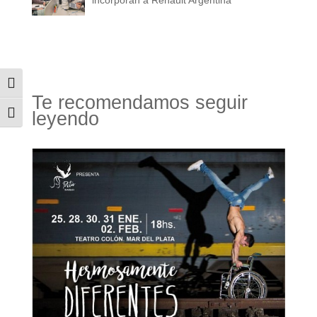
Alternar alto contraste
Te recomendamos seguir
leyendo
Alternar tamaño de letra