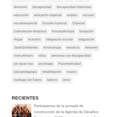
derechos
discapacidad
discapacidad intelectual
educación
educación especial
empleo
escuela
escuelaespecial
Escuela especial.
Especial
Estimulación temprana
Fonoaudiología
fundacion
Hogar
inclusión
integracion escolar
integración
JardinDeInfantes
Kinesiología
mendoza
misiones
nivel primario
niños
personas con discapacidad
por igual mas
psicologia
Psicomotricidad
psicopedagogía
rehabilitación
rosario
Santiago del Estero
talleres
único
RECIENTES
Participamos de la jornada de
construcción de la Agenda de Desafíos