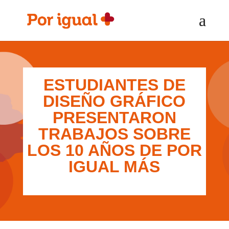
Saltar
Saltar
al
a
contenido
la
navegación
ESTUDIANTES DE
DISEÑO GRÁFICO
PRESENTARON
TRABAJOS SOBRE
LOS 10 AÑOS DE POR
IGUAL MÁS