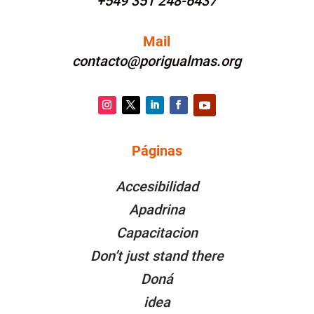
+549 351 248-6437
Mail
contacto@porigualmas.org
Instagram
Twitter
LinkedIn
Facebook
YouTube
Páginas
PÁGINAS
Accesibilidad
Apadrina
Capacitacion
Don’t just stand there
Doná
idea