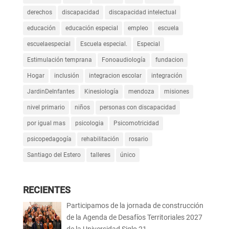
derechos
discapacidad
discapacidad intelectual
educación
educación especial
empleo
escuela
escuelaespecial
Escuela especial.
Especial
Estimulación temprana
Fonoaudiología
fundacion
Hogar
inclusión
integracion escolar
integración
JardinDeInfantes
Kinesiología
mendoza
misiones
nivel primario
niños
personas con discapacidad
por igual mas
psicologia
Psicomotricidad
psicopedagogía
rehabilitación
rosario
Santiago del Estero
talleres
único
RECIENTES
Participamos de la jornada de construcción
de la Agenda de Desafíos Territoriales 2027
de la Universidad Siglo 21