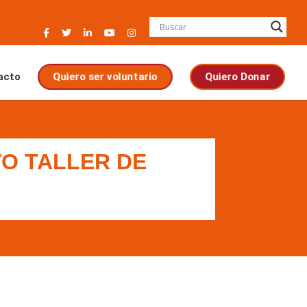
acto
Quiero ser voluntario
Quiero Donar
O TALLER DE