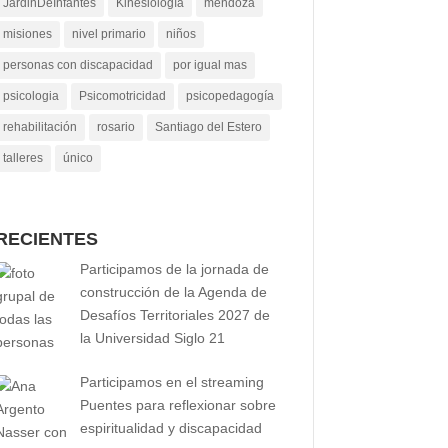
JardinDeInfantes
Kinesiología
mendoza
misiones
nivel primario
niños
personas con discapacidad
por igual mas
psicologia
Psicomotricidad
psicopedagogía
rehabilitación
rosario
Santiago del Estero
talleres
único
RECIENTES
Participamos de la jornada de
construcción de la Agenda de
Desafíos Territoriales 2027 de
la Universidad Siglo 21
Participamos en el streaming
Puentes para reflexionar sobre
espiritualidad y discapacidad