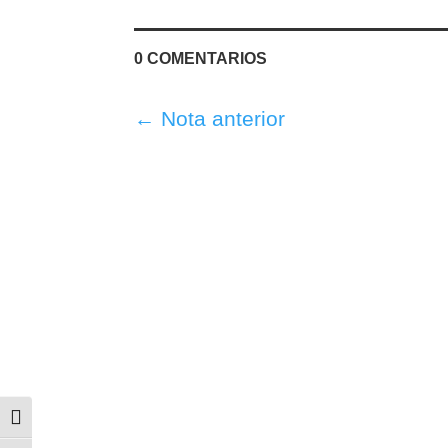
0 COMENTARIOS
←
Nota anterior
Alternar alto contraste