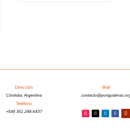
Dirección
Mail
Córdoba, Argentina
contacto@porigualmas.or
Teléfono
+549 351 248-6437
Instagram
Twitter
LinkedIn
Faceboo
You