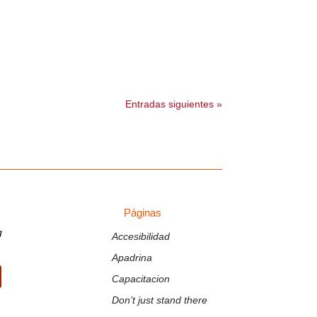
Entradas siguientes »
Páginas
PÁGINAS
g
Accesibilidad
Apadrina
Capacitacion
k
Tube
Don’t just stand there