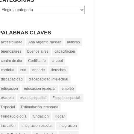
Categorías
PALABRAS CLAVES
accesibilidad
Ana Argento Nasser
autismo
buenosaires
buenos aires
capacitación
centro de día
Certificado
chubut
cordoba
cud
deporte
derechos
discapacidad
discapacidad intelectual
educación
educación especial
empleo
escuela
escuelaespecial
Escuela especial.
Especial
Estimulación temprana
Fonoaudiología
fundacion
Hogar
inclusión
integracion escolar
integración