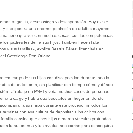
temor, angustia, desasosiego y desesperación. Hoy existe
ad y eso genera una enorme población de adultos mayores
tónoma tiene que ver con muchas cosas, con las competencias
e los padres les den a sus hijos. También hacen falta
s y sus familias», explica Beatriz Pérez, licenciada en
o del Cottolengo Don Orione.
hacen cargo de sus hijos con discapacidad durante toda la
rados de autonomía, sin planificar con tiempo cómo y dónde
 estén. «Trabajé en PAMI y veía muchos casos de personas
 tenía a cargo y había que buscarles un hogar en donde
e acompañar a sus hijos durante este proceso, ni todos los
 terminar con esa cultura de depositar a los chicos con
a familia consiga que esos hijos generen vínculos profundos
quien la autonomía y las ayudas necesarias para conseguirla