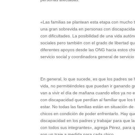
«Las familias se plantean esta etapa con mucho 
una gran sobrevida en personas con discapacid
con dificultades. La posibilidad de una vida au
sociales pero también con el grado de libertad qu
diferentes apoyos desde las ONG hacia estos chico
servicio social y coordinadora general de servici
En general, lo que sucede, es que los padres se 
vida, no permitiéndoles que puedan ir ganando g
van a vivir el día de mañana cuando ellos ya no
con discapacidad que perdían al familiar que los
estar. No todas las familias están en situación d
chicos en condición de poder enfrentarlo. Hay que
discapacidad en los padres y trabajar para que l
con todos sus integrantes», agrega Pérez, para 
son un traje a medida para cada chico.