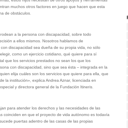
demás, estos hijos necesitan de otros apoyos y herramientas
entran muchos otros factores en juego que hacen que esta
ena de obstáculos.
 rodean a la persona con discapacidad, sobre todo
 decisión a ellos mismos. Nosotros hablamos de
 con discapacidad sea dueña de su propia vida, no sólo
elegir, como un ejercicio cotidiano, qué quiere para sí
 que los servicios prestados no sean los que los
ersona con discapacidad, sino que sea ésta – integrada en la
ien elija cuáles son los servicios que quiere para ella, que
 de la institución», explica Andrea Aznar, licenciada en
special y directora general de la Fundación Itineris.
an para atender los derechos y las necesidades de las
as coinciden en que el proyecto de vida autónomo es todavía
ucede puertas adentro de las casas de las propias