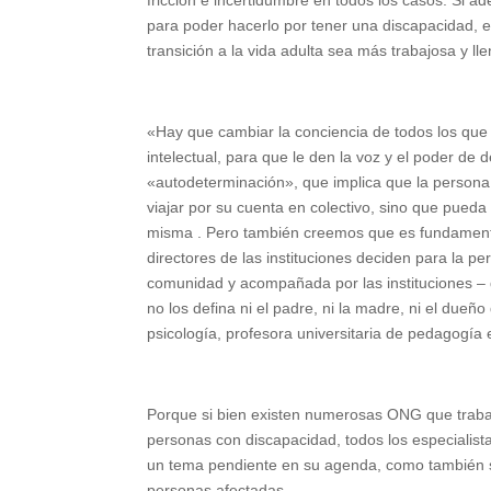
fricción e incertidumbre en todos los casos. Si a
para poder hacerlo por tener una discapacidad, 
transición a la vida adulta sea más trabajosa y ll
«Hay que cambiar la conciencia de todos los que
intelectual, para que le den la voz y el poder de
«autodeterminación», que implica que la persona
viajar por su cuenta en colectivo, sino que pueda 
misma . Pero también creemos que es fundamental
directores de las instituciones deciden para la p
comunidad y acompañada por las instituciones – qu
no los defina ni el padre, ni la madre, ni el dueño
psicología, profesora universitaria de pedagogía e
Porque si bien existen numerosas ONG que trabaj
personas con discapacidad, todos los especialist
un tema pendiente en su agenda, como también s
personas afectadas.