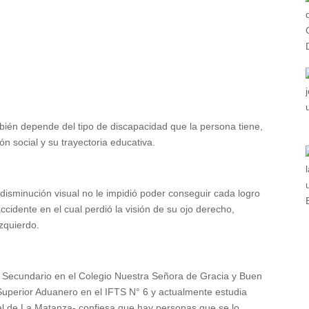
ién depende del tipo de discapacidad que la persona tiene,
ión social y su trayectoria educativa.
isminución visual no le impidió poder conseguir cada logro
ccidente en el cual perdió la visión de su ojo derecho,
zquierdo.
 el Secundario en el Colegio Nuestra Señora de Gracia y Buen
Superior Aduanero en el IFTS N° 6 y actualmente estudia
al de La Matanza- confiesa que hay personas que se lo