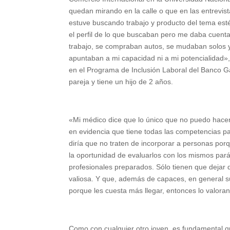
quedan mirando en la calle o que en las entrevist
estuve buscando trabajo y producto del tema estét
el perfil de lo que buscaban pero me daba cuent
trabajo, se compraban autos, se mudaban solos 
apuntaban a mi capacidad ni a mi potencialidad»
en el Programa de Inclusión Laboral del Banco 
pareja y tiene un hijo de 2 años.
«Mi médico dice que lo único que no puedo hacer
en evidencia que tiene todas las competencias pa
diría que no traten de incorporar a personas por
la oportunidad de evaluarlos con los mismos pa
profesionales preparados. Sólo tienen que dejar 
valiosa. Y que, además de capaces, en general s
porque les cuesta más llegar, entonces lo valor
Como con cualquier otro joven, es fundamental q