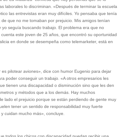
as laborales lo discriminan. «Después de terminar la escuela
ico las entrevistas eran muy difíciles. Yo pensaba que tenía
a de que no me tomaban por prejuicio. Mis amigos tenían
y yo seguía buscando trabajo. El problema era que no
, cuenta este joven de 25 años, que encontró su oportunidad
Galicia en donde se desempeña como telemarketer, está en
 es pilotear aviones», dice con humor Eugenio para dejar
ra poder conseguir un trabajo. «A otros empresarios les
que tienen una discapacidad o disminución sino que les den
rámetros y métodos que a los demás. Hay muchos
de lado el prejuicio porque se están perdiendo de gente muy
uelen tener un sentido de responsabilidad muy fuerte
an y cuidan mucho más», concluye.
ue todos los chicos con discapacidad puedan recibir una