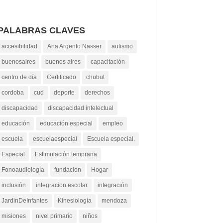
PALABRAS CLAVES
accesibilidad
Ana Argento Nasser
autismo
buenosaires
buenos aires
capacitación
centro de día
Certificado
chubut
cordoba
cud
deporte
derechos
discapacidad
discapacidad intelectual
educación
educación especial
empleo
escuela
escuelaespecial
Escuela especial.
Especial
Estimulación temprana
Fonoaudiología
fundacion
Hogar
inclusión
integracion escolar
integración
JardinDeInfantes
Kinesiología
mendoza
misiones
nivel primario
niños