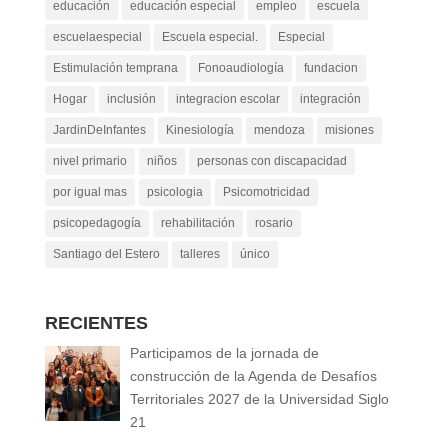
educación
educación especial
empleo
escuela
escuelaespecial
Escuela especial.
Especial
Estimulación temprana
Fonoaudiología
fundacion
Hogar
inclusión
integracion escolar
integración
JardinDeInfantes
Kinesiología
mendoza
misiones
nivel primario
niños
personas con discapacidad
por igual mas
psicologia
Psicomotricidad
psicopedagogía
rehabilitación
rosario
Santiago del Estero
talleres
único
RECIENTES
Participamos de la jornada de
construcción de la Agenda de Desafíos
Territoriales 2027 de la Universidad Siglo
21