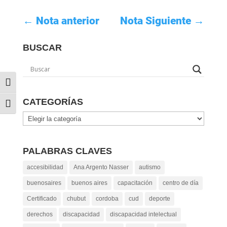
←
Nota anterior
Nota Siguiente
→
BUSCAR
Alternar alto contraste
CATEGORÍAS
Alternar tamaño de letra
Categorías
PALABRAS CLAVES
accesibilidad
Ana Argento Nasser
autismo
buenosaires
buenos aires
capacitación
centro de día
Certificado
chubut
cordoba
cud
deporte
derechos
discapacidad
discapacidad intelectual