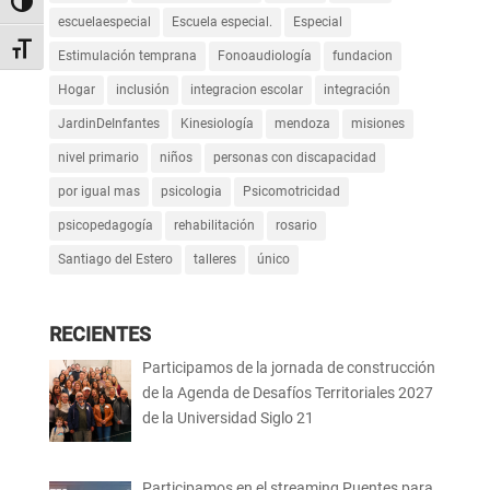
Alternar alto contraste
escuelaespecial
Escuela especial.
Especial
Alternar tamaño de letra
Estimulación temprana
Fonoaudiología
fundacion
Hogar
inclusión
integracion escolar
integración
JardinDeInfantes
Kinesiología
mendoza
misiones
nivel primario
niños
personas con discapacidad
por igual mas
psicologia
Psicomotricidad
psicopedagogía
rehabilitación
rosario
Santiago del Estero
talleres
único
RECIENTES
Participamos de la jornada de construcción
de la Agenda de Desafíos Territoriales 2027
de la Universidad Siglo 21
Participamos en el streaming Puentes para