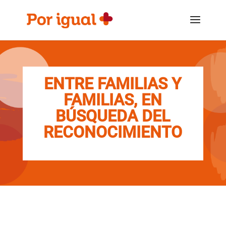
Saltar
Saltar
al
a
contenido
la
navegación
ENTRE FAMILIAS Y
FAMILIAS, EN
BÚSQUEDA DEL
RECONOCIMIENTO