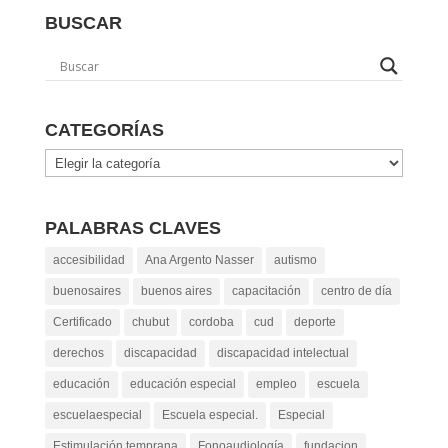
BUSCAR
CATEGORÍAS
Categorías
PALABRAS CLAVES
accesibilidad
Ana Argento Nasser
autismo
buenosaires
buenos aires
capacitación
centro de día
Certificado
chubut
cordoba
cud
deporte
derechos
discapacidad
discapacidad intelectual
educación
educación especial
empleo
escuela
escuelaespecial
Escuela especial.
Especial
Estimulación temprana
Fonoaudiología
fundacion