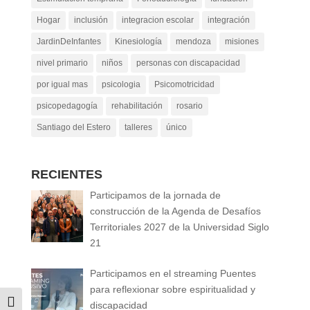
Hogar
inclusión
integracion escolar
integración
JardinDeInfantes
Kinesiología
mendoza
misiones
nivel primario
niños
personas con discapacidad
por igual mas
psicologia
Psicomotricidad
psicopedagogía
rehabilitación
rosario
Santiago del Estero
talleres
único
RECIENTES
Participamos de la jornada de
construcción de la Agenda de Desafíos
Territoriales 2027 de la Universidad Siglo
21
Participamos en el streaming Puentes
para reflexionar sobre espiritualidad y
Alternar alto contraste
discapacidad