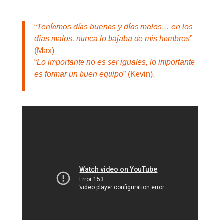
“
Teníamos días buenos y días malos… en los
días malos, nunca lo bajaba de mis hombros
”
(Max).
“
Lo importante no es ser iguales, lo importante
es formar un buen equipo
” (Kevin).