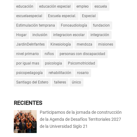
educación
educación especial
empleo
escuela
escuelaespecial
Escuela especial.
Especial
Estimulación temprana
Fonoaudiología
fundacion
Hogar
inclusión
integracion escolar
integración
JardinDeInfantes
Kinesiología
mendoza
misiones
nivel primario
niños
personas con discapacidad
por igual mas
psicologia
Psicomotricidad
psicopedagogía
rehabilitación
rosario
Santiago del Estero
talleres
único
RECIENTES
Participamos de la jornada de construcción
de la Agenda de Desafíos Territoriales 2027
de la Universidad Siglo 21