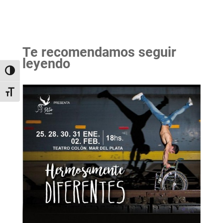
Te recomendamos seguir
leyendo
Alternar alto contraste
Alternar tamaño de letra