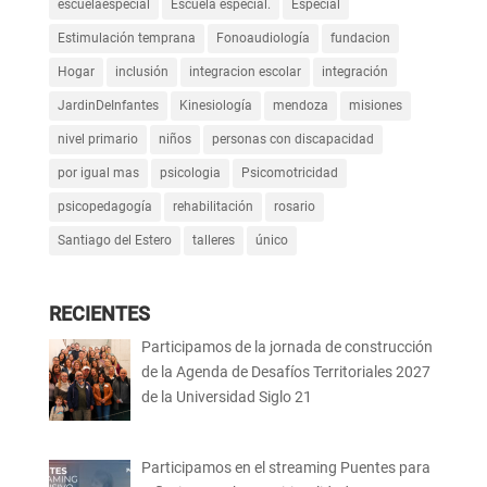
escuelaespecial
Escuela especial.
Especial
Estimulación temprana
Fonoaudiología
fundacion
Hogar
inclusión
integracion escolar
integración
JardinDeInfantes
Kinesiología
mendoza
misiones
nivel primario
niños
personas con discapacidad
por igual mas
psicologia
Psicomotricidad
psicopedagogía
rehabilitación
rosario
Santiago del Estero
talleres
único
RECIENTES
Participamos de la jornada de construcción
de la Agenda de Desafíos Territoriales 2027
de la Universidad Siglo 21
Participamos en el streaming Puentes para