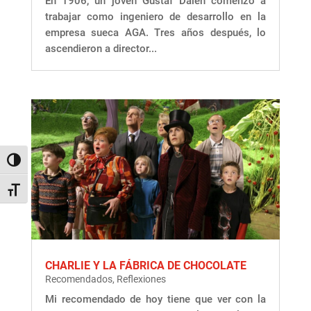
En 1906, un joven Gustaf Dalén comenzó a
trabajar como ingeniero de desarrollo en la
empresa sueca AGA. Tres años después, lo
ascendieron a director...
Alternar alto contraste
Alternar tamaño de letra
CHARLIE Y LA FÁBRICA DE CHOCOLATE
Recomendados
,
Reflexiones
Mi recomendado de hoy tiene que ver con la