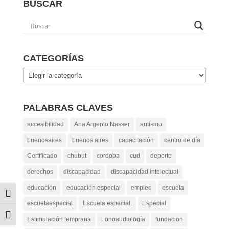
BUSCAR
CATEGORÍAS
Categorías
PALABRAS CLAVES
accesibilidad
Ana Argento Nasser
autismo
buenosaires
buenos aires
capacitación
centro de día
Certificado
chubut
cordoba
cud
deporte
derechos
discapacidad
discapacidad intelectual
educación
educación especial
empleo
escuela
Alternar alto contraste
escuelaespecial
Escuela especial.
Especial
Alternar tamaño de letra
Estimulación temprana
Fonoaudiología
fundacion