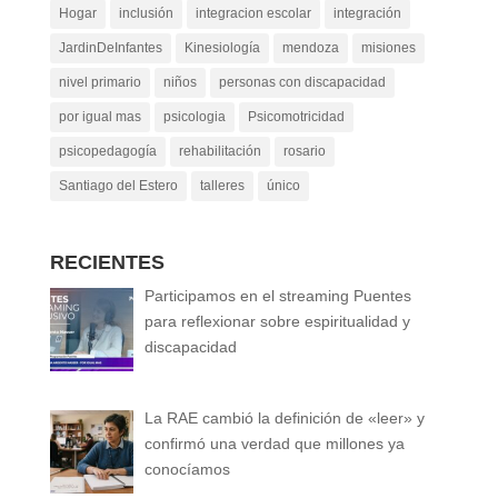
Hogar
inclusión
integracion escolar
integración
JardinDeInfantes
Kinesiología
mendoza
misiones
nivel primario
niños
personas con discapacidad
por igual mas
psicologia
Psicomotricidad
psicopedagogía
rehabilitación
rosario
Santiago del Estero
talleres
único
RECIENTES
Participamos en el streaming Puentes
para reflexionar sobre espiritualidad y
discapacidad
La RAE cambió la definición de «leer» y
confirmó una verdad que millones ya
conocíamos